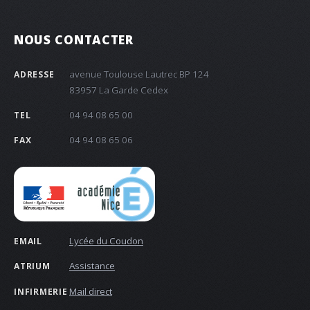
NOUS CONTACTER
avenue Toulouse Lautrec BP 124
ADRESSE
83957 La Garde Cedex
04 94 08 65 00
TEL
04 94 08 65 06
FAX
Lycée du Coudon
EMAIL
Assistance
ATRIUM
Mail direct
INFIRMERIE