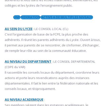
adhérents et élus dans les écoles maternelles, élémentaires, les
collèges et les lycées de l’enseignement public.
UNE
FEDERATION
ACTIVE A DE MULTIPLES NIVEAUX
AU SEIN DU LYCEE
: LE CONSEIL LOCAL (CL)
C’est l’organisation de base de la FCPE, la plus proche des
adhérents. Il réunit les parents adhérents du Lycée. Ouvert à tous,
il permet aux parents de se rencontrer, de s’informer, d’échanger,
de remplir leur rôle au sein de la communauté éducative.
AU NIVEAU DU DEPARTEMENT
: LE CONSEIL DEPARTEMENTAL
(CDPE du VAR)
Il rassemble les conseils locaux du département, coordonne leurs
actions et porte leurs revendications auprès des instances
départementales. Il fait le lien entre la fédération nationale et les
conseils locaux, et réciproquement.
AU NIVEAU ACADEMIQUE
:
Ses membres siègent dans les instances académiques, le