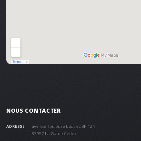
NOUS CONTACTER
avenue Toulouse Lautrec BP 124
ADRESSE
83957 La Garde Cedex